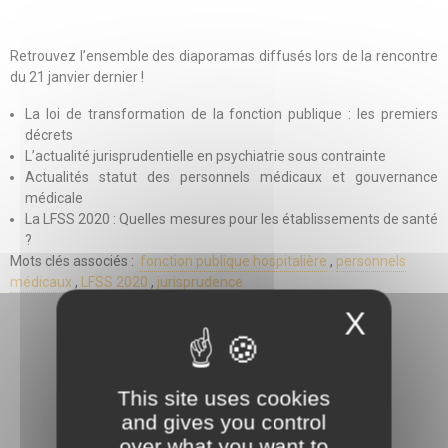
Retrouvez l’ensemble des diaporamas diffusés lors de la rencontre
du 21 janvier dernier !
La loi de transformation de la fonction publique : les premiers
décrets
L’actualité jurisprudentielle en psychiatrie sous contrainte
Actualités statut des personnels médicaux et gouvernance
médicale
La LFSS 2020 : Quelles mesures pour les établissements de santé
?
Mots clés associés :
fonction publique hospitalière
,
personnels
médicaux
,
LFSS 2020
,
jurisprudence
X
This site uses cookies
and gives you control
3 rue Danton
over what you want to