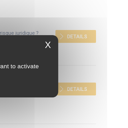
isque juridique ?
DETAILS
X
ant to activate
sous contrôle
DETAILS