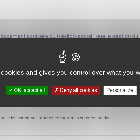
ssement sanitaire ou médico-social : quelle gestion du r
73, février 2018Brigitte de LARD-HUCHET, directrice du Centre...
 cookies and gives you control over what you w
OK, accept all
Deny all cookies
Personalize
ire d’un praticien hospitalier : un pouvoir du directeur 
pelle les conditions strictes encadrant la suspension des...