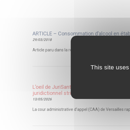
ARTICLE – Consommation d’alcool en établi
29/03/2018
Article paru dans la revue Gestions Hospitalières, n°5
This site uses
L’oeil de JuriSanté – Suspension conservato
juridictionnel strict
13/05/2026
La cour administrative d’appel (CAA) de Versailles rap