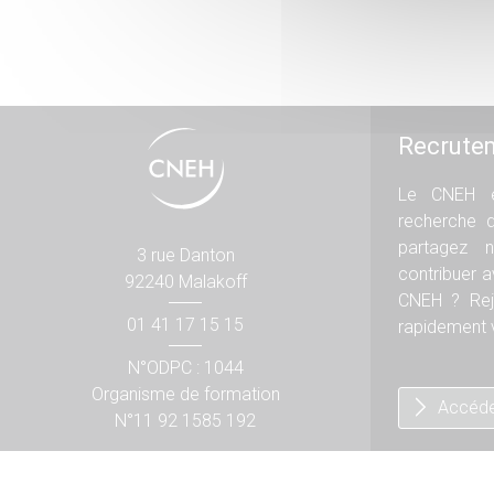
Recrute
Le CNEH e
recherche 
partagez n
3 rue Danton
contribuer 
92240 Malakoff
CNEH ? Rej
01 41 17 15 15
rapidement v
N°ODPC : 1044
Organisme de formation
Accéde
N°11 92 1585 192