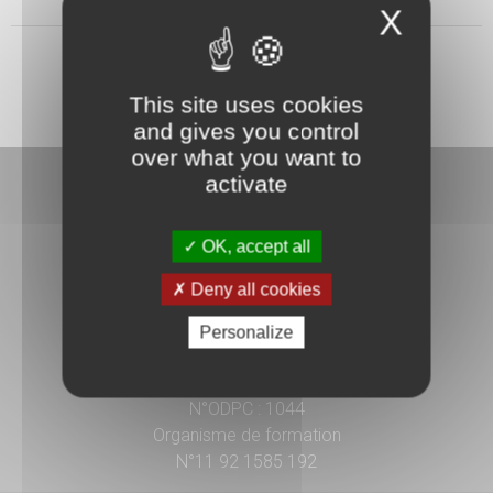
X
This site uses cookies
and gives you control
over what you want to
activate
OK, accept all
Deny all cookies
3 rue Danton
92240 Malakoff
Personalize
01 41 17 15 15
N°ODPC : 1044
Organisme de formation
N°11 92 1585 192