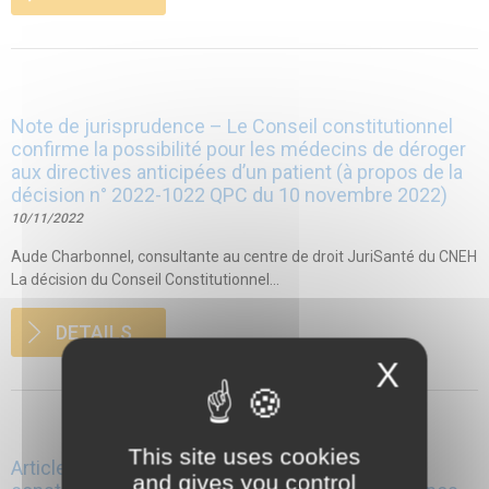
Note de jurisprudence – Le Conseil constitutionnel
confirme la possibilité pour les médecins de déroger
aux directives anticipées d’un patient (à propos de la
décision n° 2022-1022 QPC du 10 novembre 2022)
10/11/2022
Aude Charbonnel, consultante au centre de droit JuriSanté du CNEH
La décision du Conseil Constitutionnel...
DETAILS
X
This site uses cookies
Article – PMA post mortem: de la question de
and gives you control