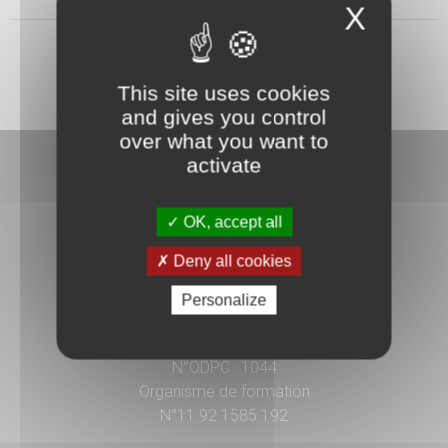
X
This site uses cookies
and gives you control
over what you want to
activate
OK, accept all
Deny all cookies
3 rue Danton
92240 Malakoff
Personalize
01 41 17 15 15
N°ODPC : 1044
Organisme de formation
N°11 92 1585 192