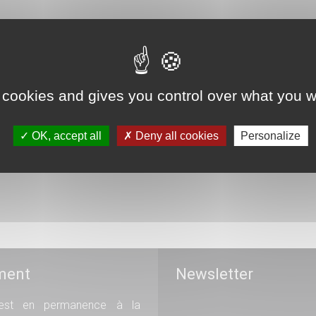
public, une opportunité financière?
 cookies and gives you control over what you w
ie patrimoniale - GHT 94 Est Brigitte de Lard-Huchet, Directrice...
OK, accept all
Deny all cookies
Personalize
ment
Newsletter
st en permanence à la