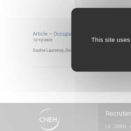
Article – Occupation privative du domaine 
This site uses
12/12/2023
Sophie Laurence, Directrice Investissements et stratég
Recrute
Le CNEH e