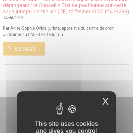
dérangeant : le Conseil d’Etat se positionne sur cette
saga jurisprudentielle ! (CE, 12 février 2020 n°418299)
10/06/2020
Par Anne-Sophie Ovide, juriste, apprentie du centre de droit
JuriSanté du CNEH Les faits : Un...
DETAILS
X
This site uses cookies
and gives you control