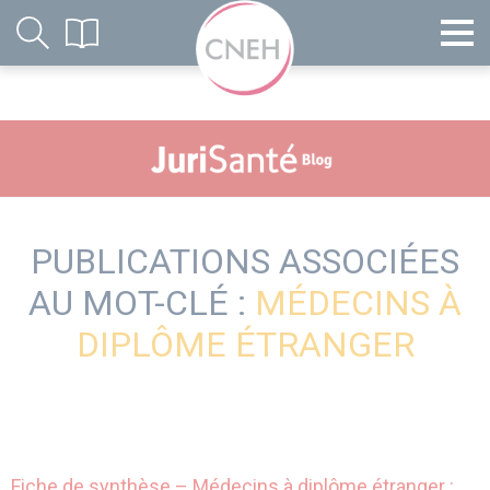
PUBLICATIONS ASSOCIÉES
AU MOT-CLÉ :
MÉDECINS À
DIPLÔME ÉTRANGER
Fiche de synthèse – Médecins à diplôme étranger :