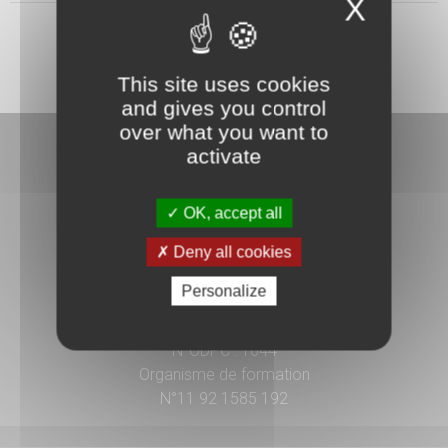
X
This site uses cookies
and gives you control
over what you want to
activate
OK, accept all
3 rue Danton
Deny all cookies
92240 Malakoff
Personalize
01 41 17 15 15
N°ODPC : 1044
Organisme de formation
N°11 92 1585 192