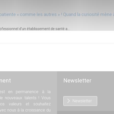
patiente « comme les autres » ! Quand la curiosité mène 
rofessionnel d’un établissement de santé a...
ment
Newsletter
st en permanence à la
de nouveaux talents ! Vous
Newsletter
os valeurs et souhaitez
avec nous à la croissance du