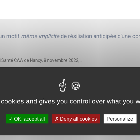
 un motif
même implicite
de résiliation anticipée d’une c
uriSanté CAA de Nancy, 8 novembre 2022,...
et temps de travail additionnel
 cookies and gives you control over what you w
nnel (TTA) d’un praticien hospitalier est...
OK, accept all
Deny all cookies
Personalize