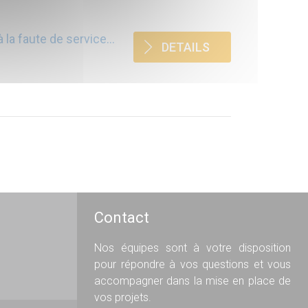
à la faute de service…
DETAILS
Contact
Nos équipes sont à votre disposition
pour répondre à vos questions et vous
accompagner dans la mise en place de
vos projets.