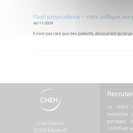
Flash jurisprudence – Votre collègue, une 
06/11/2025
Il n’est pas rare que des patients, découvrant qu’un p
Recrute
Le CNEH e
recherche 
partagez n
3 rue Danton
contribuer 
92240 Malakoff