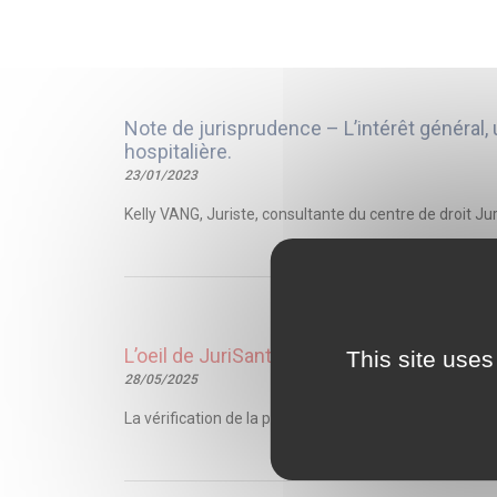
Note de jurisprudence – L’intérêt général,
hospitalière.
23/01/2023
Kelly VANG, Juriste, consultante du centre de droit J
L’oeil de JuriSanté – Praticien hospitalier 
This site uses
28/05/2025
La vérification de la preuve du temps de travail additio