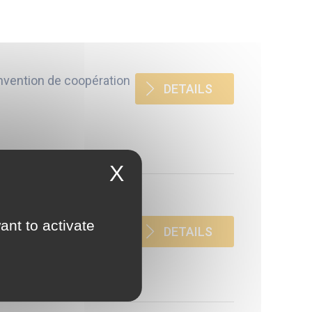
onvention de coopération
DETAILS
X
ant to activate
DETAILS