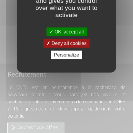
and gives you control
over what you want to
3 rue Danton
activate
92240 Malakoff
01 41 17 15 15
OK, accept all
N°ODPC : 1044
Deny all cookies
Organisme de formation
Personalize
N°11 92 1585 192
Recrutement
Le CNEH est en permanence à la recherche de
nouveaux talents ! Vous partagez nos valeurs et
souhaitez contribuer avec nous à la croissance du CNEH
? Rejoignez-nous et développez rapidement votre
potentiel.
Accéder aux offres