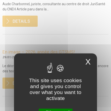
Aude Charbonnel, juriste, consultante au centre de droit JuriSanté
du CNEH Article paru dans la...
DETAILS
En image – 2026, année des GTSMS!
29/01/2026
X
Le décret 2025-1394 relatif aux GTSMS est publié. Il manque encore
des textes, mais les...
This site uses cookies
DETAILS
and gives you control
over what you want to
activate