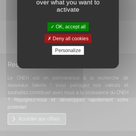
over what you want to
92240 Malakoff
activate
01 41 17 15 15
OK, accept all
N°ODPC : 1044
Organisme de formation
Deny all cookies
N°11 92 1585 192
Personalize
Recrutement
Le CNEH est en permanence à la recherche de
nouveaux talents ! Vous partagez nos valeurs et
souhaitez contribuer avec nous à la croissance du CNEH
? Rejoignez-nous et développez rapidement votre
potentiel.
Accéder aux offres