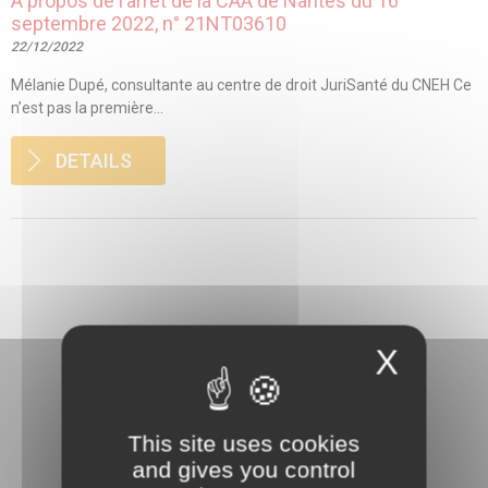
A propos de l’arrêt de la CAA de Nantes du 16
septembre 2022, n° 21NT03610
22/12/2022
Mélanie Dupé, consultante au centre de droit JuriSanté du CNEH Ce
n’est pas la première...
DETAILS
X
This site uses cookies
and gives you control
3 rue Danton