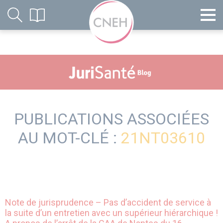
PUBLICATIONS ASSOCIÉES
AU MOT-CLÉ :
21NT03610
Note de jurisprudence – Pas d’accident de service à
la suite d’un entretien avec un supérieur hiérarchique !