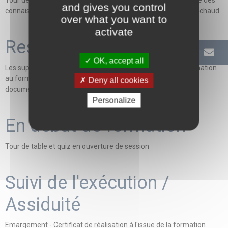
Tour de table, recueil des attentes des participants, inventaire des
and gives you control
connaissances - Tour de tables, questionnaire d’évaluation à chaud
over what you want to
activate
Ressources pédagogiques
OK, accept all
Les supports et outils sont remis à l'apprenant durant la formation
au format papier et/ou numérique via une plateforme
Deny all cookies
documentaire
Personalize
En début de formation
Tour de table et quiz en ouverture de session
Suivi de l'exécution /
Assiduité
Emargement - Certificat de réalisation à l'issue de la formation