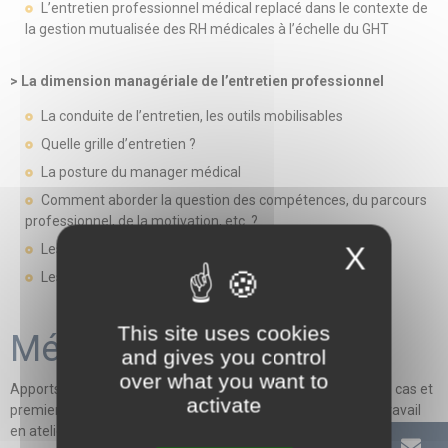
L’entretien professionnel médical replacé dans le contexte de
la gestion mutualisée des RH médicales à l’échelle du GHT
> La dimension managériale de l’entretien professionnel
La conduite de l’entretien, les outils mobilisables
Quelle grille d’entretien ?
La posture du manager médical
Comment aborder la question des compétences, du parcours
professionnel, de la motivation, etc. ?
X
Les suites de l’entretien
Les pièges à éviter
This site uses cookies
Méthodes mobilisées
and gives you control
over what you want to
Apports théoriques, réglementaires, conceptuels - Études de cas et
activate
premiers retours d’expérience - Apports méthodologiques, travail
en ateliers - Présentation de trame