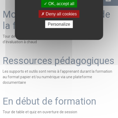
OK, accept all
Modalités d'évaluation de
Deny all cookies
la formation
Personalize
Tour de table en début et en fin de formation - Questionnaire
d’évaluation à chaud
Ressources pédagogiques
Les supports et outils sont remis à l'apprenant durant la formation
au format papier et/ou numérique via une plateforme
documentaire
En début de formation
Tour de table et quiz en ouverture de session