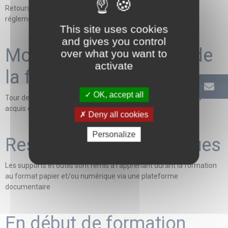
Retours d'expérience - Approfondissement essentiel de la
réglementation
This site uses cookies
and gives you control
Modalités d'évaluation de
over what you want to
activate
la formation
OK, accept all
Tour de table, recueil des attentes des participants - Bilan des
acquis en fin de formation - Evaluation à chaud
Deny all cookies
Personalize
Ressources pédagogiques
Les supports et outils sont remis à l'apprenant durant la formation
au format papier et/ou numérique via une plateforme
documentaire
En début de formation