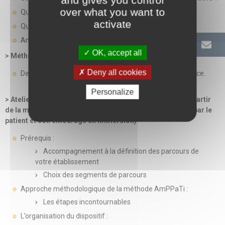
over what you want to
Quels outils mobiliser ?
activate
Quelle méthode utiliser ?
Analyse de projet
OK, accept all
> Méthodes pédagogiques
Deny all cookies
Des interventions s’appuyant sur des retours d’expérience.
Personalize
> Atelier 8 - Évaluer et améliorer les parcours de soins à partir
de la méthode AmPPati (Amélioration du Parcours vécu par le
patient et son entourage en Immersion)
Prérequis :
Accompagnement à la définition des parcours de
votre établissement
Choix des segments de parcours
Approche méthodologique de la méthode AmPPaTi :
Les étapes incontournables
L’organisation du dispositif :