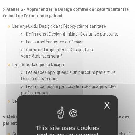
> Atelier 6 - Appréhender le Design comme concept facilitant le
recueil de l’expérience patient
Les enjeux du Design dans l’écosystème sanitaire
Définitions : Design thinking , Design de parcours…
Les caractéristiques du Design
Comment implanter le Design dans
votre établissement ?
La méthodologie du Design
Les étapes appliquées à un parcours patient : le
Design de parcours
Les modalités de participation des usagers , des
professionnels
Les outils du Design
X
> Atelier 7 - Appréhender l’intelligence collective au service des
patients
This site uses cookies
Comment initier et déployer un projet d’intelligence collective ?
and gives you control