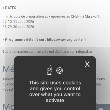
> DATES
6 jours de préparation aux épreuves au CNEH - à Malakoff :
09, 10, 11 sept. 2026
28, 29, 30 sept. 2026
> Programme détaillé sur : https://www.cng.sante.fr
Toute formation commencée est dûe dans son intégralité.
X
Méthodes mobilisées
Apports théoriques et pratiques - Oraux blancs dans les conditions
This site uses cookies
du concours - Débriefing collectif et recentrage méthodologique
and gives you control
- Coaching collectif et tutorat individualisé
over what you want to
activate
Modalités d'évaluation de