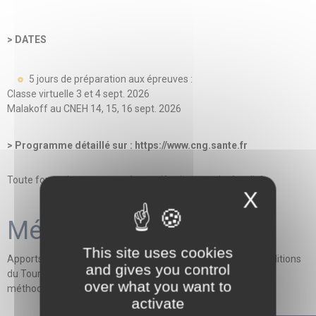
> DATES
5 jours de préparation aux épreuves :
Classe virtuelle 3 et 4 sept. 2026
Malakoff au CNEH 14, 15, 16 sept. 2026
> Programme détaillé sur : https://www.cng.sante.fr
Toute formation commencée est dûe dans son intégralité.
X
Méthodes mobilisées
This site uses cookies
Apports théoriques et pratiques - Oraux blancs dans les conditions
and gives you control
du Tour Extérieur - débriefing collectif et recentrage
over what you want to
méthodologique - Coaching collectif et tutorat individualisé
activate