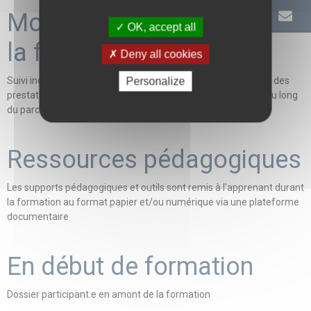
Modalités d'évaluation de
OK, accept all
la formation
Deny all cookies
Suivi individualisé des apprenants - Evaluation personnalisée des
Personalize
prestations orales - Définition des axes de progression tout au long
du parcours pédagogique
Ressources pédagogiques
Les supports pédagogiques et outils sont remis à l'apprenant durant
la formation au format papier et/ou numérique via une plateforme
documentaire
En début de formation
Dossier participant.e en amont de la formation