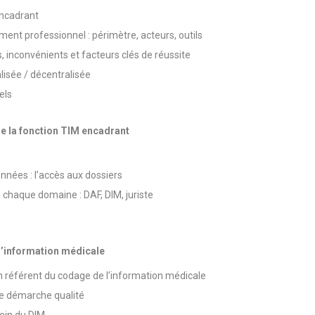
encadrant
nt professionnel : périmètre, acteurs, outils
, inconvénients et facteurs clés de réussite
alisée / décentralisée
els
de la fonction TIM encadrant
onnées : l’accès aux dossiers
chaque domaine : DAF, DIM, juriste
 l’information médicale
d’un référent du codage de l’information médicale
ne démarche qualité
ein du DIM