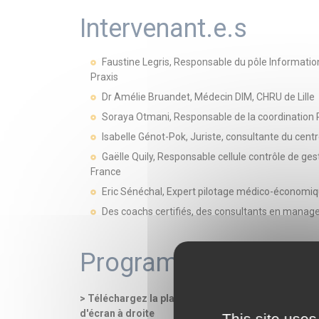
Intervenant.e.s
Faustine Legris, Responsable du pôle Informatio
Praxis
Dr Amélie Bruandet, Médecin DIM, CHRU de Lille
Soraya Otmani, Responsable de la coordination 
Isabelle Génot-Pok, Juriste, consultante du cent
Gaëlle Quily, Responsable cellule contrôle de gest
France
Eric Sénéchal, Expert pilotage médico-économi
Des coachs certifiés, des consultants en mana
Programme
> Téléchargez la plaquette pdf (programme détaillé,
d'écran à droite
This site uses