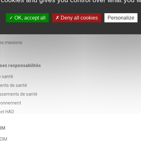
OK, accept all
Deny all cookies
Personalize
nnement et ses responsabilités
ses missions
 ses responsabilités
e santé
ments de santé
issements de santé
ctionnement
 et HAD
DIM
 DIM