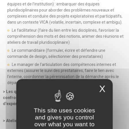
équipes et de l’institution) : embarquer des équipes
pluridisciplinaires pour aborder des problèmes nouveaux et
complexes et conduire des projets exploratoires et participatifs,
dans un contexte VICA (volatile, incertain, complexe et ambigu).
Le facilitateur (faire du lien entre les disciplines, favoriser la
compréhension des mots et des notions, animer des réunions et
ateliers de travail pluridisciplinaire)
Le commanditaire (formuler, écrire et défendre une
commande de design, sélectionner des prestataires)
Le manager de l’articulation des compétences internes et
externes (assurer le suivi des prestataires, faire le lien avec
l’interne, coordonner la pérennisation de la démarche après le
départ des prestataires)
X
> Les questionnements éthiques auxquels peuvent être
confrontés les référents design dans la pratique : retours
d’expérience
This site uses cookies
and gives you control
> Atelier 4 : La méthodologie et les outils du design
over what you want to