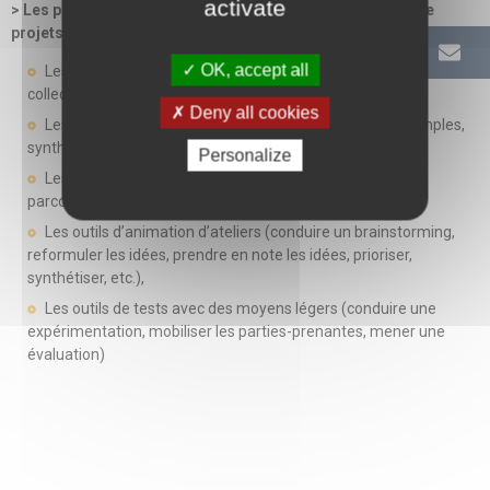
activate
> Les piliers méthodologiques du design : présentation de
projets et d’outils associés
OK, accept all
Les outils d’immersion (observation, entretiens individuels et
collectifs, reportage photo, visite guidée, etc.),
Deny all cookies
Les outils de recherche (documentation, collecte d’exemples,
synthèse des enseignements, etc.),
Personalize
Les outils d’analyse (reformuler le problème, dresser un
parcours utilisateur, utiliser des personas, etc.),
Les outils d’animation d’ateliers (conduire un brainstorming,
reformuler les idées, prendre en note les idées, prioriser,
synthétiser, etc.),
Les outils de tests avec des moyens légers (conduire une
expérimentation, mobiliser les parties-prenantes, mener une
évaluation)