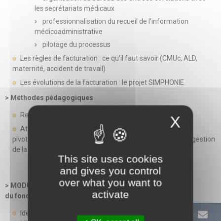
les secrétariats médicaux
professionnalisation du recueil de l’information
médicoadministrative
pilotage du processus
Les règles de facturation : ce qu’il faut savoir (CMUc, ALD,
maternité, accident de travail)
Les évolutions de la facturation : le projet SIMPHONIE
> Méthodes pédagogiques
Retours d’expérience et bonnes pratiques
X
Atelier : le coordinateur(trice) de secrétaires médicaux
pivot d’une organisation efficiente : mise en pratique de la gestion
de la facturation
This site uses cookies
and gives you control
over what you want to
> MODULE 4 - (1 jour) Les fondamentaux du statut
activate
du fonctionnaire hospitalier
Identifier le cadre réglementaire général de la fonction