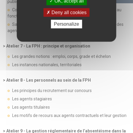
OK, accept all
publique hospitalière
Connaitre les règles statutaires essentielles applicables au
Deny all cookies
fonctionnaire hospitalier
Personalize
Savoir adapter son management à la situation juridique des
agents
> Atelier 7 - La FPH : principe et organisation
Les grandes notions : emploi, corps, grade et échelon
Les instances nationales, territoriales
> Atelier 8 - Les personnels au sein de la FPH
Les principes du recrutement sur concours
Les agents stagiaires
Les agents titulaires
Les motifs de recours aux agents contractuels et leur gestion
> Atelier 9 - La gestion réglementaire de l’absentéisme dans la