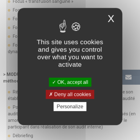
Focus « transfusion sanguine »
Focus « prise en charge médicamenteuse »
X
Focus « urgences vitales »
Focus « spécificités secteurs d’activités »
Focus « spécificités mode de prise en charge »
This site uses cookies
Focus « Management de la qualité et sécurité des soins,
and gives you control
dynamique d’amélioration et travail en équipe »
over what you want to
activate
> MODULE 3 (1 jour de suivi en visio) - Expérimenter les
méthodes d’audit
OK, accept all
Réalisation d’un audit interne par le participant au sein de son
Deny all cookies
établissement de santé et retours d’expériences auditeur/audité
Personalize
Pour cette phase, un suivi à distance par un consultant
auditeur CNEH sera mis en place, avec conseils personnalisés (en
amont et/ou en aval de l’audit interne, afin d’accompagner le
participant dans réalisation de son audit interne)
Débriefing