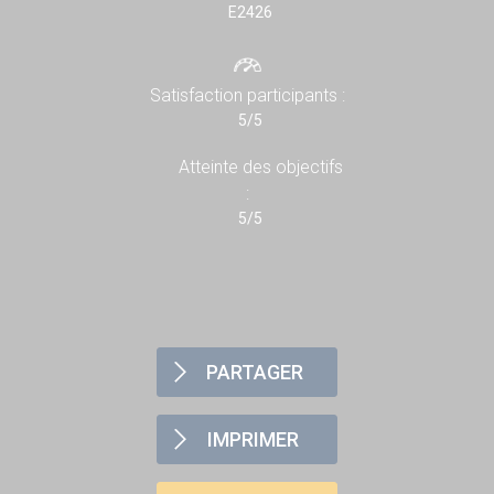
E2426
Satisfaction participants :
5/5
Atteinte des objectifs
:
5/5
PARTAGER
IMPRIMER