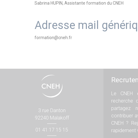
Sabrina HUPIN, Assistante formation du CNEH
Adresse mail généri
formation@cneh.fr
Recrute
Le CNEH e
recherche 
partagez n
3 rue Danton
contribuer 
92240 Malakoff
CNEH ? Rej
01 41 17 15 15
rapidement v