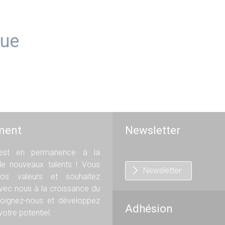
que
ment
Newsletter
st en permanence à la
de nouveaux talents ! Vous
Newsletter
os valeurs et souhaitez
avec nous à la croissance du
oignez-nous et développez
Adhésion
otre potentiel.