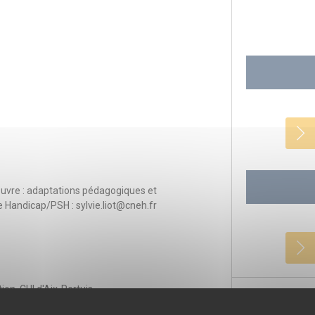
œuvre : adaptations pédagogiques et
Handicap/PSH : sylvie.liot@cneh.fr
on, CHI d'Aix-Pertuis
R