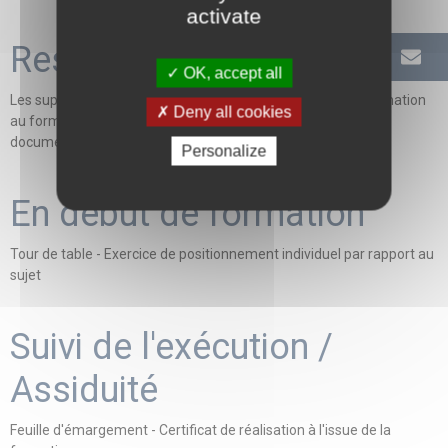
activate
Ressources pédagogiques
OK, accept all
Les supports et outils sont remis à l'apprenant durant la formation
Deny all cookies
au format papier et/ou numérique via une plateforme
documentaire
Personalize
En début de formation
Tour de table - Exercice de positionnement individuel par rapport au
sujet
Suivi de l'exécution /
Assiduité
Feuille d'émargement - Certificat de réalisation à l'issue de la