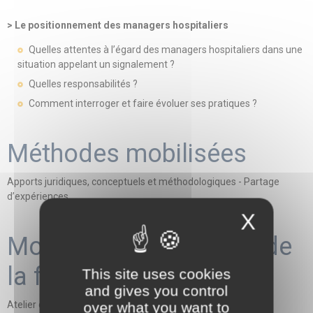
> Le positionnement des managers hospitaliers
Quelles attentes à l’égard des managers hospitaliers dans une
situation appelant un signalement ?
Quelles responsabilités ?
Comment interroger et faire évoluer ses pratiques ?
Méthodes mobilisées
Apports juridiques, conceptuels et méthodologiques - Partage
d’expériences
X
Modalités d'évaluation de
la formation
This site uses cookies
and gives you control
Atelier de mise en situation
over what you want to