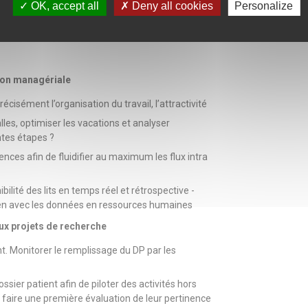
OK, accept all
Deny all cookies
Personalize
sion managériale
isément l’organisation du travail, l’attractivité
alles, optimiser les vacations et analyser
ntes étapes ?
nces afin de fluidifier au maximum les flux intra
bilité des lits en temps réel et rétrospective -
 lien avec les données en ressources humaines
aux projets de recherche
. Monitorer le remplissage du DP par les
ssier patient afin de piloter des activités hors
faire une première évaluation de leur pertinence