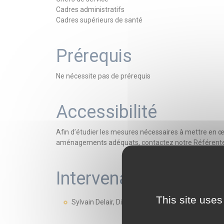
Cadres administratifs
Cadres supérieurs de santé
Prérequis
Ne nécessite pas de prérequis
Accessibilité
Afin d’étudier les mesures nécessaires à mettre en 
aménagements adéquats, contactez notre Référente 
Intervenant.e.s
This site uses
Sylvain Delair, Directeur cellule DATA ANAP