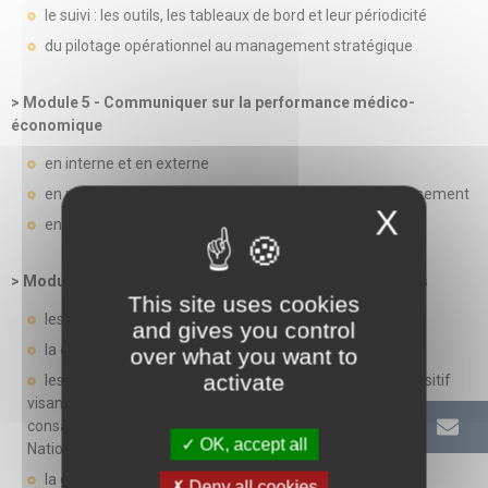
le suivi : les outils, les tableaux de bord et leur périodicité
du pilotage opérationnel au management stratégique
> Module 5 - Communiquer sur la performance médico-
économique
en interne et en externe
en routine, mettre en valeur les démarches de l’établissement
X
en situation d’urgence financière
> Module 6 - Les situations spécifiques et exceptionnelles
This site uses cookies
les situations de tension de trésorerie
and gives you control
la construction d’un PRE/CRE
over what you want to
activate
les investissements de grande ampleur : nouveau dispositif
visant à élargir les périmètres des investissements en lui
consacrant une portée territoriale (Conseil Scientifique et Conseil
OK, accept all
National d'Investissement en Santé)
la gestion en période de crise sanitaire
Deny all cookies