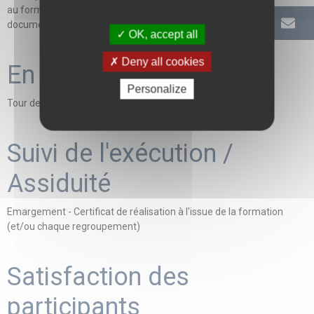
au format papier et/ou numérique via une plateforme
documentaire
OK, accept all
Deny all cookies
En début de formation
Personalize
Tour de table, recueil des attentes des participants
Suivi de l'exécution /
Assiduité
Emargement - Certificat de réalisation à l'issue de la formation
(et/ou chaque regroupement)
Satisfaction des
participants