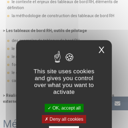
le contexte et enjeux des tableaux de bord RH, éléments de
définition
la méthodologie de construction des tableaux de bord RH
> Les tableaux de bord RH, outils de pilotage
des exemples de tableaux de bord RH
X
le tableau de pôle automatisé
le suivi budgétaire
focus sur l’absentéisme
This site uses cookies
le cadran RH
and gives you control
cas pratiques
over what you want to
activate
> Réaliser des diagnostics ciblés et utiliser les référentiels
externes/benchmark
OK, accept all
Deny all cookies
Méthodes mobilisées