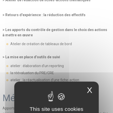
> Atelier de rédaction de fiches-actions thématiques
> Retours d'expérience : la réduction des effectifs
> Les apports du contrôle de gestion dans le choix des actions
à mettre en œuvre
Atelier de création de tableaux de bord
> La mise en place d’outils de suivi
atelier : élaboration d’un reporting
la réévaluation du PRE/CRE
atelier : la réactualisation d’une fiche-action
X
Méthodes mobilisées
This site uses cookies
Apports théoriques - Une approche inédite et concrète de la