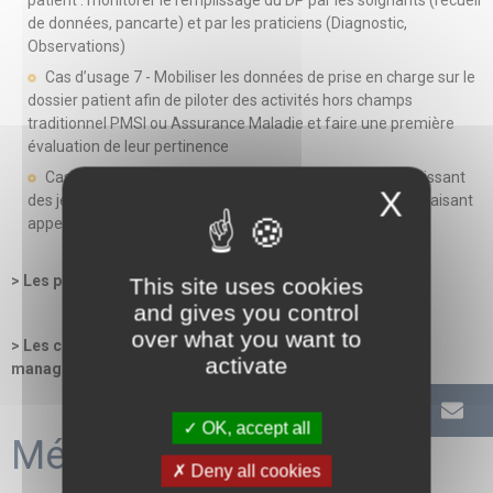
patient : monitorer le remplissage du DP par les soignants (recueil
de données, pancarte) et par les praticiens (Diagnostic,
Observations)
Cas d’usage 7 - Mobiliser les données de prise en charge sur le
dossier patient afin de piloter des activités hors champs
traditionnel PMSI ou Assurance Maladie et faire une première
évaluation de leur pertinence
Cas d’usage 8 - Aider les projets de recherche en fournissant
X
des jeux de données ad hoc les plus pertinents possibles, faisant
appel à plusieurs domaines ditincts
> Les principales solutions informatiques adéquates
This site uses cookies
and gives you control
over what you want to
> Les conditions de réussite organisationnelles et
activate
managériales
OK, accept all
Méthodes mobilisées
Deny all cookies