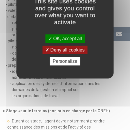
This site uses cookies
- pilotage médico-économique et indicateurs de gestion
and gives you control
- volet projet social et professionnel du projet
over what you want to
d’établissement
activate
- relations sociales et dialogue social
- politique de recrutement et de gestion
prévisionnelle des métiers
OK, accept all
- pilotage économique et logistique
- normes de qualité
Deny all cookies
- développement durable à l’hôpital, visite
de services dans un établissement
Personalize
- préparation du stage en immersion
- identification des procédures de gestion
administratives et financières
- application des systèmes d’information dans les
domaines de la gestion et impact sur
les organisations de travail
> Stage «sur le terrain» (non pris en charge par le CNEH)
Durant ce stage, l’agent devra notamment prendre
connaissance des missions et de l’activité des