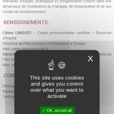
individuel, d’équipe, stratégique et d’organisation s’inscrit dans une
dynamique de mobilisation du manager, de l’organisation et de ses
modes de fonctionnement.
RENSEIGNEMENTS :
Céline LIMOUZY
– Coach professionnelle certifiée – Directrice
d’Hôpital
Directrice du Pôle Concours et Adaptation à l’Emploi
Mail : celine.limouzy@cneh.fr
Christophe FEIGUEUX
– Coach professionnel certifié – Directeur du
X
Pôle Stratégie et Performance
Mail : christophe.feigueux@cneh.fr
CONTACT:
This site uses cookies
and gives you control
Devis personnalisé par mail :
coaching@cneh.fr
over what you want to
Accompagnement en présentiel et/ou en distanciel
activate
Tarification à la séance ou au forfait
Découvrir l’offre Coaching du CNEH
OK, accept all