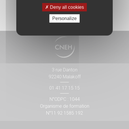
Deny all cookies
Personalize
3 rue Danton
92240 Malakoff
01 41 17 15 15
N°ODPC : 1044
Organisme de formation
N°11 92 1585 192