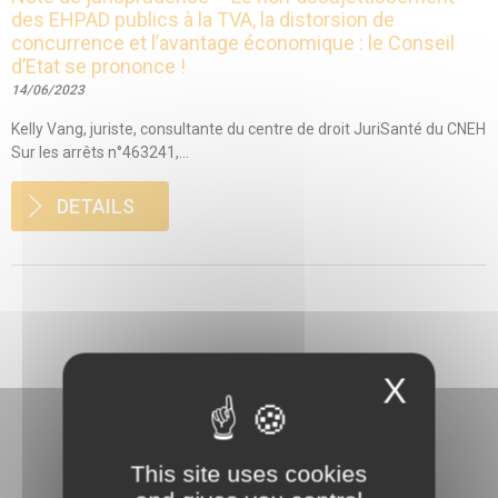
des EHPAD publics à la TVA, la distorsion de
concurrence et l’avantage économique : le Conseil
d’Etat se prononce !
14/06/2023
Kelly Vang, juriste, consultante du centre de droit JuriSanté du CNEH
Sur les arrêts n°463241,...
DETAILS
X
This site uses cookies