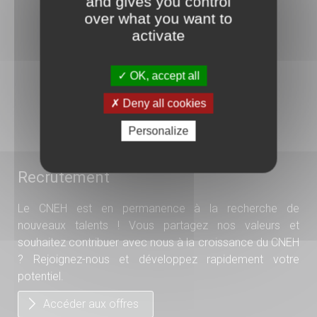
and gives you control
over what you want to
3 rue Danton
activate
92240 Malakoff
01 41 17 15 15
OK, accept all
N°ODPC : 1044
Deny all cookies
Organisme de formation
Personalize
N°11 92 1585 192
Recrutement
Le CNEH est en permanence à la recherche de
nouveaux talents ! Vous partagez nos valeurs et
souhaitez contribuer avec nous à la croissance du CNEH
? Rejoignez-nous et développez rapidement votre
potentiel.
Accéder aux offres