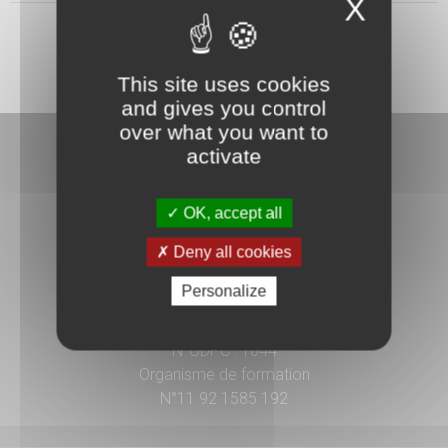
X
This site uses cookies
and gives you control
over what you want to
activate
OK, accept all
3 rue Danton
Deny all cookies
92240 Malakoff
Personalize
01 41 17 15 15
N°ODPC : 1044
Organisme de formation
N°11 92 1585 192