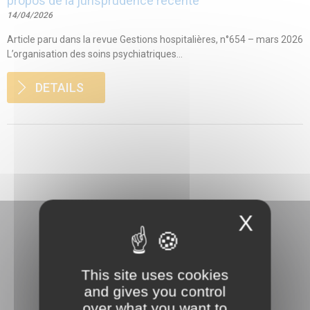
propos de la jurisprudence récente
14/04/2026
Article paru dans la revue Gestions hospitalières, n°654 – mars 2026
L’organisation des soins psychiatriques...
DETAILS
X
This site uses cookies
and gives you control
3 rue Danton
over what you want to