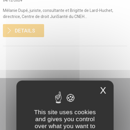
04/12/2024
Mélanie Dupé, juriste, consultante et Brigitte de Lard-Huchet,
directrice, Centre de droit JuriSanté du CNEH...
DETAILS
X
This site uses cookies
3 rue Danton
and gives you control
92240 Malakoff
over what you want to