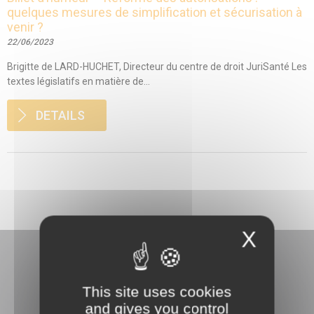
quelques mesures de simplification et sécurisation à
venir ?
22/06/2023
Brigitte de LARD-HUCHET, Directeur du centre de droit JuriSanté Les
textes législatifs en matière de...
DETAILS
X
This site uses cookies
and gives you control