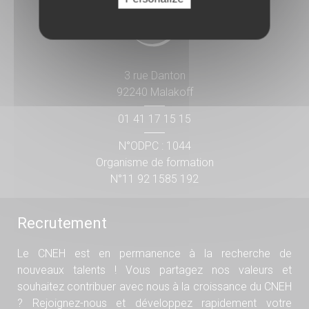
3 rue Danton
92240 Malakoff
01 41 17 15 15
N°ODPC : 1044
Organisme de formation
N°11 92 1585 192
Recrutement
Le CNEH est en permanence à la recherche de
nouveaux talents ! Vous partagez nos valeurs et
souhaitez contribuer avec nous à la croissance du CNEH
? Rejoignez-nous et développez rapidement votre