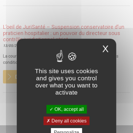
L’oeil de JuriSanté – Suspension conservatoire d’un
praticien hospitalier : un pouvoir du directeur sous
contrôle juridictionnel strict
X
13/05/2026
La cour administrative d’appel (CAA) de Versailles rappelle les
conditions strictes encadrant la suspension des...
This site uses cookies
DETAILS
and gives you control
over what you want to
activate
OK, accept all
Deny all cookies
Personalize