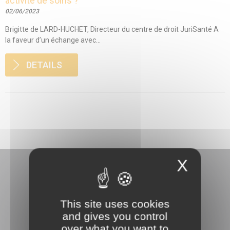
activité de soins ?
02/06/2023
Brigitte de LARD-HUCHET, Directeur du centre de droit JuriSanté A
la faveur d’un échange avec...
DETAILS
X
This site uses cookies
and gives you control
3 rue Danton
over what you want to