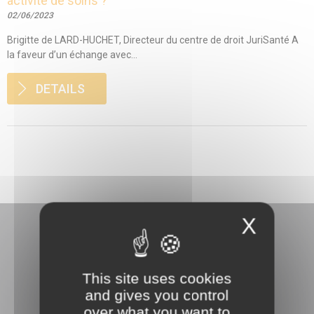
activité de soins ?
02/06/2023
Brigitte de LARD-HUCHET, Directeur du centre de droit JuriSanté A
la faveur d’un échange avec...
DETAILS
X
This site uses cookies
and gives you control
3 rue Danton
over what you want to