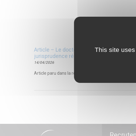
This site uses
Article – Le docteur junior à l’aune du ré
jurisprudence récente
14/04/2026
Article paru dans la revue Gestions hospitalières, n°6
Recrute