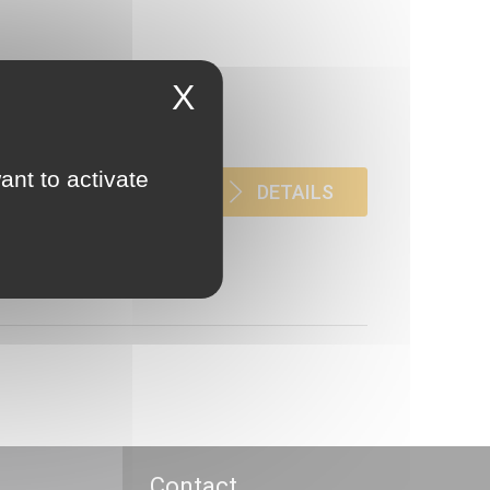
X
ant to activate
 A propos de la
DETAILS
Contact