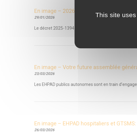
En image – 2026, année des GTSMS!
This site uses
29/01/2026
Le décret 2025-1394 relatif aux GTSMS est publié. Il 
En image – Votre future assemblée géné
23/03/2026
Les EHPAD publics autonomes sont en train d’engager 
En image – EHPAD hospitaliers et GTSMS:
26/03/2026