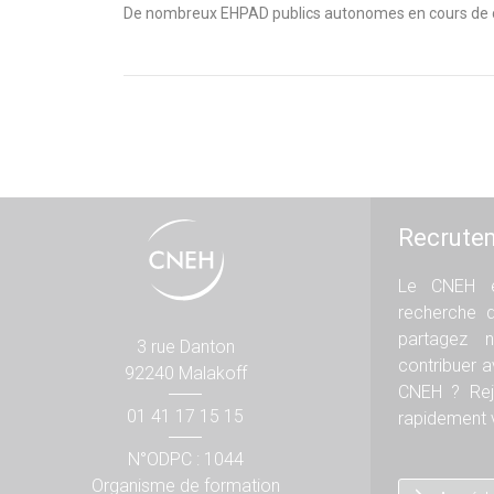
De nombreux EHPAD publics autonomes en cours de con
Recrute
Le CNEH e
recherche 
partagez n
3 rue Danton
contribuer 
92240 Malakoff
CNEH ? Rej
01 41 17 15 15
rapidement v
N°ODPC : 1044
Organisme de formation