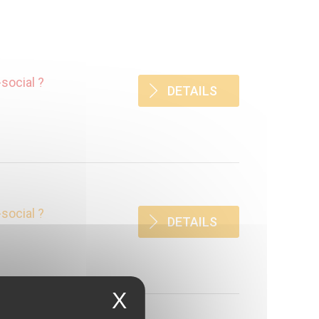
social ?
DETAILS
social ?
DETAILS
X