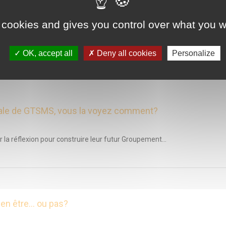
 cookies and gives you control over what you w
manque encore des textes, mais les...
OK, accept all
Deny all cookies
Personalize
rale de GTSMS, vous la voyez comment?
la réflexion pour construire leur futur Groupement...
 en être… ou pas?