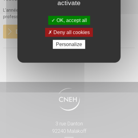
activate
L’année 2026 sera marquée par l’organisation des élections
professionnelles, temps fort de la démocratie en...
OK, accept all
DETAILS
Deny all cookies
Personalize
3 rue Danton
92240 Malakoff