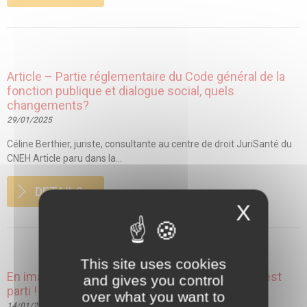
Article – Partie réglementaire du Code général de la
fonction publique et dialogue social, quels
changements?
29/01/2025
Céline Berthier, juriste, consultante au centre de droit JuriSanté du
CNEH Article paru dans la...
DETAILS
X
This site uses cookies
En image – Elections Professionnelles 2026 : c’est
and gives you control
parti !
over what you want to
14/01/2026