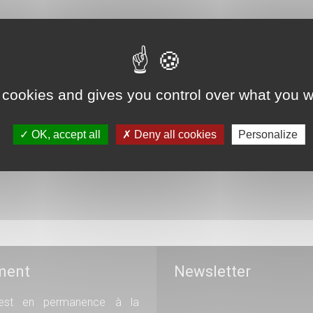
t comprendre en un schéma synthétique!
 cookies and gives you control over what you w
 JuriSanté du CNEH Les études de médecine...
OK, accept all
Deny all cookies
Personalize
ment
Newsletter
st en permanence à la