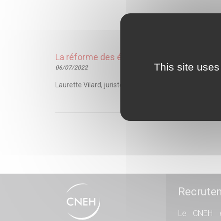
La réforme des études de médecine : tou
This site uses
06/07/2022
Laurette Vilard, juriste, apprentie du centre de droit
Recrute
Le CNEH e