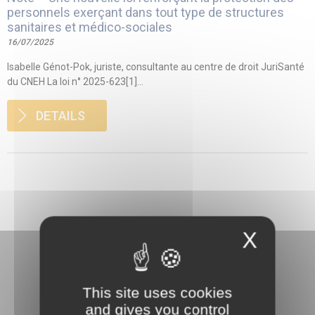
personnels exerçant dans tout type de structures
sanitaires et médico-sociales
16/07/2025
Isabelle Génot-Pok, juriste, consultante au centre de droit JuriSanté
du CNEH La loi n° 2025-623[1]...
DETAILS
X
This site uses cookies
and gives you control