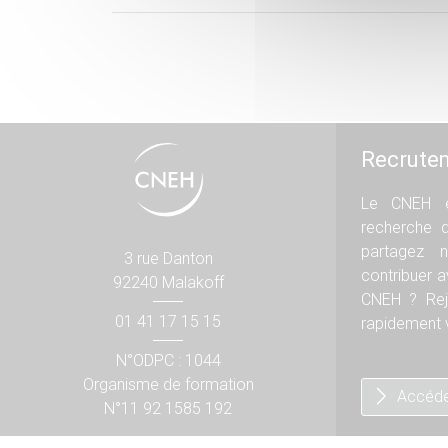
Recrute
Le CNEH e
recherche 
partagez n
3 rue Danton
contribuer 
92240 Malakoff
CNEH ? Rej
01 41 17 15 15
rapidement v
N°ODPC : 1044
Organisme de formation
Accéde
N°11 92 1585 192