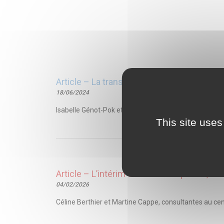
Article – La transmission de la lettre de lia
18/06/2024
Isabelle Génot-Pok et Aude Charbonnel, juristes, cons
This site uses
Article – L’intérim en milieu hospitalier, u
04/02/2026
Céline Berthier et Martine Cappe, consultantes au cent