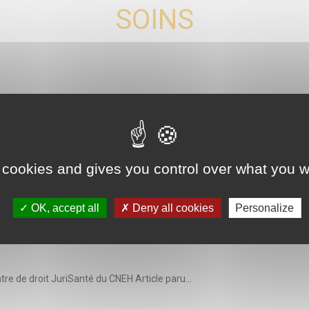
SOINS
ison de sortie, une parfaite illustration de la délicate arti
ultantes Centre de droit JuriSanté du CNEH Article paru...
 cookies and gives you control over what you w
OK, accept all
Deny all cookies
Personalize
n incendie fixé mais non maîtrisé
re de droit JuriSanté du CNEH Article paru...