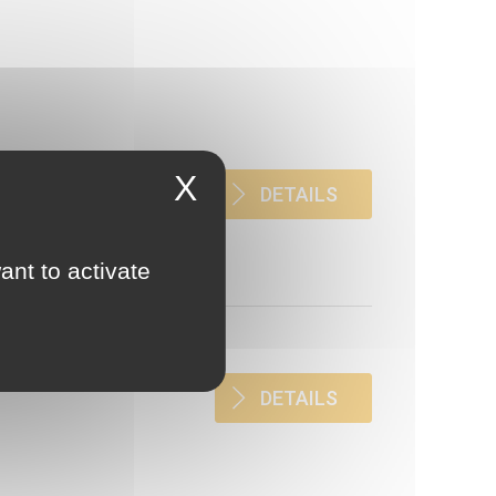
X
culation des textes
DETAILS
ant to activate
DETAILS