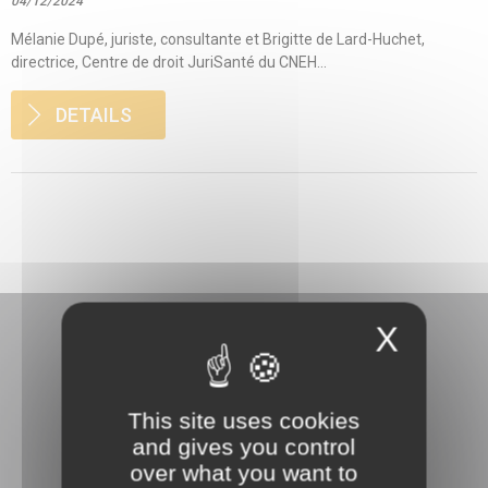
04/12/2024
Mélanie Dupé, juriste, consultante et Brigitte de Lard-Huchet,
directrice, Centre de droit JuriSanté du CNEH...
DETAILS
X
This site uses cookies
3 rue Danton
and gives you control
92240 Malakoff
over what you want to