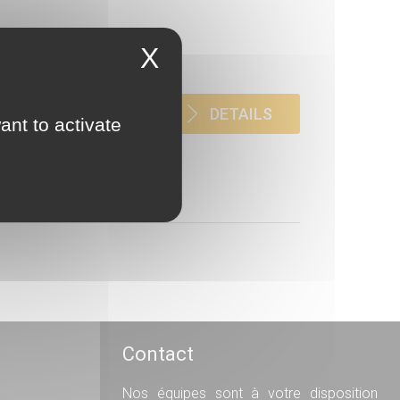
X
sous contrôle
DETAILS
ant to activate
Contact
Nos équipes sont à votre disposition