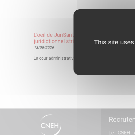
L’oeil de JuriSanté – Suspension conservato
juridictionnel strict
This site uses
13/05/2026
La cour administrative d’appel (CAA) de Versailles rap
Recrute
Le CNEH e