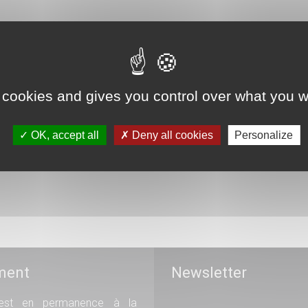
ire d’un praticien hospitalier : un pouvoir du directeur 
 cookies and gives you control over what you w
pelle les conditions strictes encadrant la suspension des...
OK, accept all
Deny all cookies
Personalize
ment
Newsletter
st en permanence à la