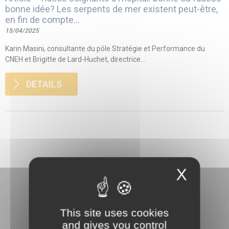
bonne idée? Les serpents de mer existent peut-être,
en fin de compte…
15/04/2025
Karin Masini, consultante du pôle Stratégie et Performance du
CNEH et Brigitte de Lard-Huchet, directrice...
DETAILS
X
This site uses cookies
and gives you control